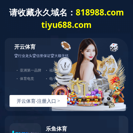
欢迎光临江南网页版官方网站！
全国咨询热线
186-7652-6988
网站首页
工业铝型材
产品中心
散热器铝型材
工业铝型材
流水线铝型材
镜框铝型材
方管圆管