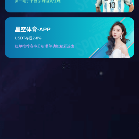
定做铝型材
铝型材定制
定制铝型材
网站导航
网站首页
工业铝型材
产品中心