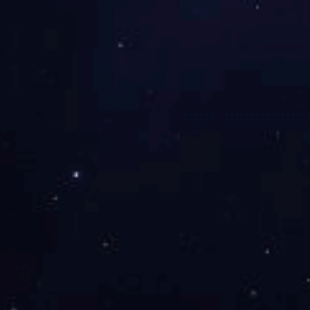
案例赏析
关于铝亚
厂
新闻动态
江南(中国)
江南(中国)
手机：186-7652-6988
座机：0757-6322-2898
邮箱：874514218@qq.com
地址：佛山市南海区狮山镇山南工业区北区一
关注我们
（扫一扫 关注官方微信）
Copyright © 江南网页版 All rights reserved 备案号：
粤ICP备180