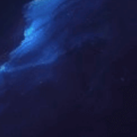
现整个工艺的流水线作业。
膜厚。
达95%以上。
。
出了铝型材的金属质感，根据需要还可得到亚光、沙面、珠光等
准认证，表面光泽、氧化膜层均匀、色泽鲜艳、颜色均匀、抗腐