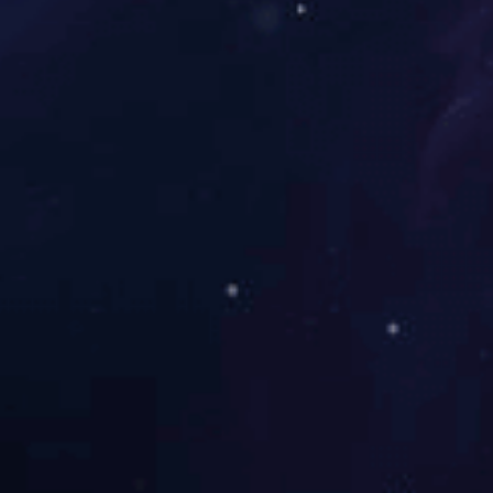
镜框铝材
相关新闻
镜框铝型材的优势有哪些？
2021-06-17
影响挤压铝型材喷涂中粉耗的原因
2020-03-31
挤压铝型材在拉伸过程中有哪些注意事项？
2020-04-02
镜框铝型材划伤的解决方法
2021-08-20
如何预防挤压铝型材人工时效硬度不足？
2020-04-02
分析镜框铝型材市场发展现状
2021-05-06
厂家教你如何挑选挤压铝型材？
2020-03-31
杂质影响挤压铝型材的表面质量
2020-04-02
网站导航
网站首页
工业铝型材
产