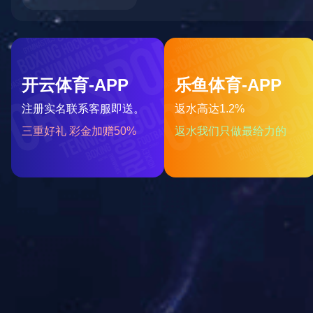
铝业动态
行业资讯
常见问题
新闻资讯
News
挤压铝型材是如何挤压成型的呢？
散热器铝型材安装的注意事项有哪些？
影响挤压铝型材喷涂中粉耗的原因
厂家教你如何挑选挤压铝型材？
挤压铝型材使用电泳涂装法有什么优势？
散热器铝型材的铝型材选购标准是什么？
江南(中国)
Contact Us
江南网页版
联系人：徐总
手 机：18676526988