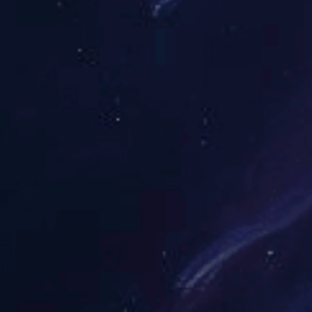
电 话：0757-63222898
邮 箱：874514218@qq.com
网 址：www.fnbmz.com
地 址：佛山市南海区狮山镇山南工业区北区一路一排3号
挤压铝型材使用电泳涂装法有
2020-03-31 17:39:03
489次
现在国内生产的挤压铝型材的技术工艺与种类已经相当齐全成
长，色彩丰富等优点，以家居装饰环境。