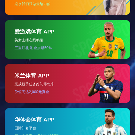
彩色铝外壳
铝合金外壳型材
电源铝壳
铝合金外壳
铝壳定制
铝壳型材