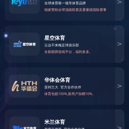
地角线铝材
铝型材拉弯
铝壳
定制铝型材
铝型材表面颜色
拉手
案例赏析
案例展示
关于铝亚
公司简介
厂家实力
新闻动态
江南(中国)
您当前的位置 ：
首 页
>
产品中心
>
铝壳
产品分类
Product
散热器铝型材