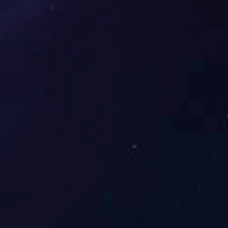
铝外壳
网站导航
网站首页
工业铝型材
产品中心
案例赏析
关于铝亚
厂家实力
新闻动态
江南(中国)
江南(中国)