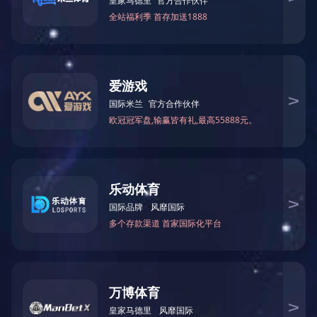
工业铝型材
流水线铝型材
镜框铝型材
方管圆管
地角线铝材
铝型材拉弯
铝壳
定制铝型材
铝型材表面颜色
拉手
新闻资讯
News
挤压铝型材是如何挤压成型的呢？
散热器铝型材安装的注意事项有哪些？
影响挤压铝型材喷涂中粉耗的原因
厂家教你如何挑选挤压铝型材？
挤压铝型材使用电泳涂装法有什么优势？
散热器铝型材的铝型材选购标准是什么？