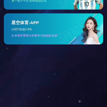
电脑配件铝壳
铝外壳加工
定制铝壳
铝壳
外壳铝型材